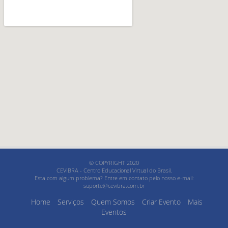
© COPYRIGHT 2020
CEVIBRA - Centro Educacional Virtual do Brasil.
Esta com algum problema? Entre em contato pelo nosso e-mail:
suporte@cevibra.com.br
Home
Serviços
Quem Somos
Criar Evento
Mais
Eventos