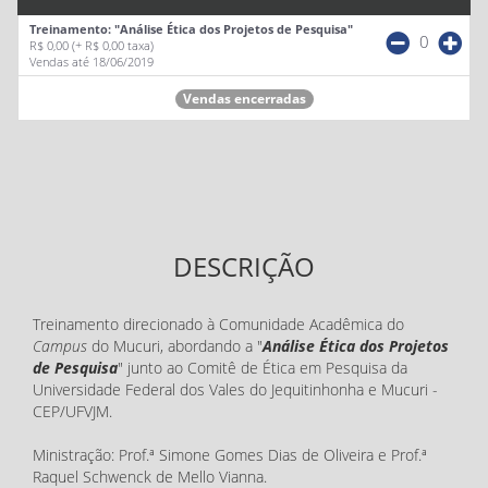
Treinamento: "Análise Ética dos Projetos de Pesquisa"
0
R$ 0,00
(+ R$ 0,00 taxa)
Vendas até 18/06/2019
Vendas encerradas
DESCRIÇÃO
Treinamento direcionado à Comunidade Acadêmica do
Campus
do Mucuri, abordando a "
Análise Ética dos Projetos
de Pesquisa
" junto ao Comitê de Ética em Pesquisa da
Universidade Federal dos Vales do Jequitinhonha e Mucuri -
CEP/UFVJM.
Ministração: Prof.ª Simone Gomes Dias de Oliveira e Prof.ª
Raquel Schwenck de Mello Vianna.