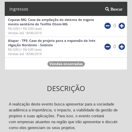
Ingressos
Buscar
Copasa-MG: Caso da ampliação do sistema de esgota
mento sanitário de Teófilo Otoni-MG
0
R$ 0,00
(+ R$ 0,00 taxa)
Vendas até 18/06/2019
Alupar - TPE: Caso do projeto para a expansão da Inte
rligação Nordeste - Sudeste
0
R$ 0,00
(+ R$ 0,00 taxa)
Vendas até 18/06/2019
Vendas encerradas
DESCRIÇÃO
A realização deste evento busca apresentar para a sociedade
acadêmica a importância, o impacto, a viabilidade da gestão de
projetos e suas aplicações. Para isso, o evento contará
com empresas atuantes na região que irão apresentar e discutir
como eles gerenciam os seus projetos.