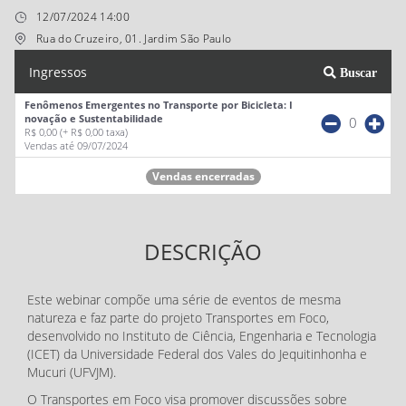
12/07/2024 14:00
Rua do Cruzeiro, 01. Jardim São Paulo
Ingressos
Buscar
Fenômenos Emergentes no Transporte por Bicicleta: I
novação e Sustentabilidade
0
R$ 0,00
(+ R$ 0,00 taxa)
Vendas até 09/07/2024
Vendas encerradas
DESCRIÇÃO
Este webinar compõe uma série de eventos de mesma
natureza e faz parte do projeto Transportes em Foco,
desenvolvido no Instituto de Ciência, Engenharia e Tecnologia
(ICET) da Universidade Federal dos Vales do Jequitinhonha e
Mucuri (UFVJM).
O Transportes em Foco visa promover discussões sobre