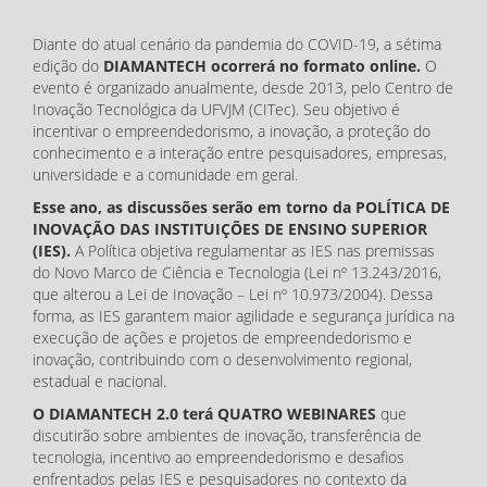
Diante do atual cenário da pandemia do COVID-19, a sétima
edição do
DIAMANTECH ocorrerá no formato online.
O
evento é organizado anualmente, desde 2013, pelo Centro de
Inovação Tecnológica da UFVJM (CITec). Seu objetivo é
incentivar o empreendedorismo, a inovação, a proteção do
conhecimento e a interação entre pesquisadores, empresas,
universidade e a comunidade em geral.
Esse ano, as discussões serão em torno da POLÍTICA DE
INOVAÇÃO DAS INSTITUIÇÕES DE ENSINO SUPERIOR
(IES).
A Política objetiva regulamentar as IES nas premissas
do Novo Marco de Ciência e Tecnologia (Lei nº 13.243/2016,
que alterou a Lei de Inovação – Lei nº 10.973/2004). Dessa
forma, as IES garantem maior agilidade e segurança jurídica na
execução de ações e projetos de empreendedorismo e
inovação, contribuindo com o desenvolvimento regional,
estadual e nacional.
O DIAMANTECH 2.0 terá QUATRO WEBINARES
que
discutirão sobre ambientes de inovação, transferência de
tecnologia, incentivo ao empreendedorismo e desafios
enfrentados pelas IES e pesquisadores no contexto da